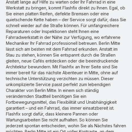
Anstatt lange auf Hilfe zu warten oder Ihr Fahrrad in eine
Werkstatt zu bringen, kommt Flashfix direkt zu Ihnen. Egal, ob
Sie einen platten Reifen, defekte Bremsen oder eine
quietschende Kette haben – der Service sorgt dafür, dass Sie
schnell wieder auf die Straße können. Für umfangreichere
Reparaturen oder Inspektionen steht Ihnen eine
Fahrradwerkstatt in der Nähe zur Verfügung, wo erfahrene
Mechaniker Ihr Fahrrad professionell betreuen. Berlin Mitte
lässt sich am besten mit dem Fahrrad erkunden. Anstatt im
Stau zu stehen, können Sie entspannt durch die Straßen
gleiten, neue Cafés entdecken oder die beeindruckende
Architektur bewundern. Mit Flashfix an Ihrer Seite sind Sie
immer bereit für das nächste Abenteuer in Mitte, ohne auf
technische Unterstützung verzichten zu müssen. Dieser
unkomplizierte Service passt perfekt zum lebendigen
Charakter von Berlin Mitte. In einem sich ständig
verändernden Stadtteil benötigen Sie ein
Fortbewegungsmittel, das Flexibilität und Unabhängigkeit
garantiert – und ein Fahrrad, das immer einsatzbereit ist.
Flashfix sorgt dafür, dass kleinere Pannen oder
Wartungsarbeiten Sie nicht aufhalten. So können Sie
jederzeit spontan entscheiden, wohin Sie als Nächstes fahren
möchten. Berlin Mitte ist ein Ort voller Kontraste, an dem