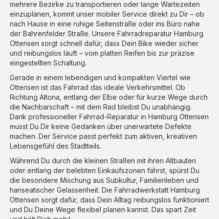
mehrere Bezirke zu transportieren oder lange Wartezeiten
einzuplanen, kommt unser mobiler Service direkt zu Dir – ob
nach Hause in eine ruhige Seitenstraße oder ins Büro nahe
der Bahrenfelder Straße. Unsere Fahrradreparatur Hamburg
Ottensen sorgt schnell dafür, dass Dein Bike wieder sicher
und reibungslos läuft – vom platten Reifen bis zur präzise
eingestellten Schaltung.
Gerade in einem lebendigen und kompakten Viertel wie
Ottensen ist das Fahrrad das ideale Verkehrsmittel. Ob
Richtung Altona, entlang der Elbe oder für kurze Wege durch
die Nachbarschaft – mit dem Rad bleibst Du unabhängig.
Dank professioneller Fahrrad-Reparatur in Hamburg Ottensen
musst Du Dir keine Gedanken über unerwartete Defekte
machen. Der Service passt perfekt zum aktiven, kreativen
Lebensgefühl des Stadtteils.
Während Du durch die kleinen Straßen mit ihren Altbauten
oder entlang der belebten Einkaufszonen fährst, spürst Du
die besondere Mischung aus Subkultur, Familienleben und
hanseatischer Gelassenheit. Die Fahrradwerkstatt Hamburg
Ottensen sorgt dafür, dass Dein Alltag reibungslos funktioniert
und Du Deine Wege flexibel planen kannst. Das spart Zeit