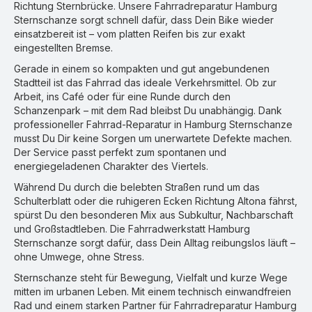
Richtung Sternbrücke. Unsere Fahrradreparatur Hamburg
Sternschanze sorgt schnell dafür, dass Dein Bike wieder
einsatzbereit ist – vom platten Reifen bis zur exakt
eingestellten Bremse.
Gerade in einem so kompakten und gut angebundenen
Stadtteil ist das Fahrrad das ideale Verkehrsmittel. Ob zur
Arbeit, ins Café oder für eine Runde durch den
Schanzenpark – mit dem Rad bleibst Du unabhängig. Dank
professioneller Fahrrad-Reparatur in Hamburg Sternschanze
musst Du Dir keine Sorgen um unerwartete Defekte machen.
Der Service passt perfekt zum spontanen und
energiegeladenen Charakter des Viertels.
Während Du durch die belebten Straßen rund um das
Schulterblatt oder die ruhigeren Ecken Richtung Altona fährst,
spürst Du den besonderen Mix aus Subkultur, Nachbarschaft
und Großstadtleben. Die Fahrradwerkstatt Hamburg
Sternschanze sorgt dafür, dass Dein Alltag reibungslos läuft –
ohne Umwege, ohne Stress.
Sternschanze steht für Bewegung, Vielfalt und kurze Wege
mitten im urbanen Leben. Mit einem technisch einwandfreien
Rad und einem starken Partner für Fahrradreparatur Hamburg