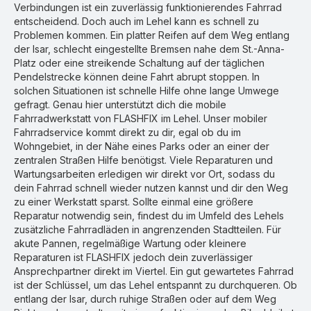
Verbindungen ist ein zuverlässig funktionierendes Fahrrad
entscheidend. Doch auch im Lehel kann es schnell zu
Problemen kommen. Ein platter Reifen auf dem Weg entlang
der Isar, schlecht eingestellte Bremsen nahe dem St.-Anna-
Platz oder eine streikende Schaltung auf der täglichen
Pendelstrecke können deine Fahrt abrupt stoppen. In
solchen Situationen ist schnelle Hilfe ohne lange Umwege
gefragt. Genau hier unterstützt dich die mobile
Fahrradwerkstatt von FLASHFIX im Lehel. Unser mobiler
Fahrradservice kommt direkt zu dir, egal ob du im
Wohngebiet, in der Nähe eines Parks oder an einer der
zentralen Straßen Hilfe benötigst. Viele Reparaturen und
Wartungsarbeiten erledigen wir direkt vor Ort, sodass du
dein Fahrrad schnell wieder nutzen kannst und dir den Weg
zu einer Werkstatt sparst. Sollte einmal eine größere
Reparatur notwendig sein, findest du im Umfeld des Lehels
zusätzliche Fahrradläden in angrenzenden Stadtteilen. Für
akute Pannen, regelmäßige Wartung oder kleinere
Reparaturen ist FLASHFIX jedoch dein zuverlässiger
Ansprechpartner direkt im Viertel. Ein gut gewartetes Fahrrad
ist der Schlüssel, um das Lehel entspannt zu durchqueren. Ob
entlang der Isar, durch ruhige Straßen oder auf dem Weg